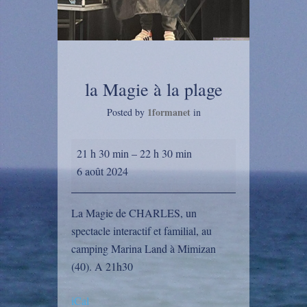
la Magie à la plage
1formanet
Posted by
in
la
21 h 30 min
–
22 h 30 min
Magie
6 août 2024
à
la
La Magie de CHARLES, un
plage
spectacle interactif et familial, au
camping Marina Land à Mimizan
(40). A 21h30
iCal